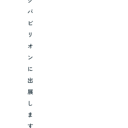
ク
パ
ビ
リ
オ
ン
に
出
展
し
ま
す