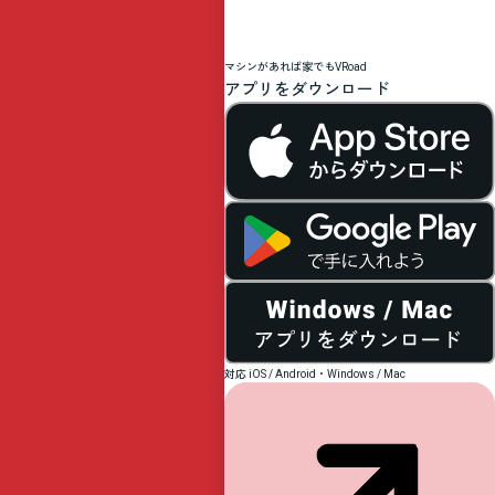
万
博
マシンがあれば家でもVRoad
アプリをダウンロード
】
ル
ク
セ
対応 iOS / Android・Windows / Mac
ン