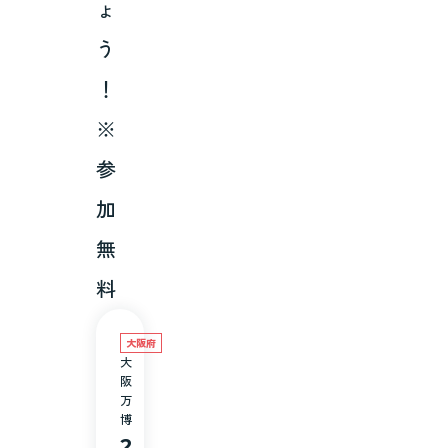
ょ
う
！
※
参
加
無
料
大阪府
大
阪
万
博
2