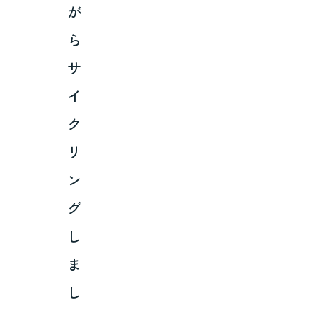
が
ら
サ
イ
ク
リ
ン
グ
し
ま
し