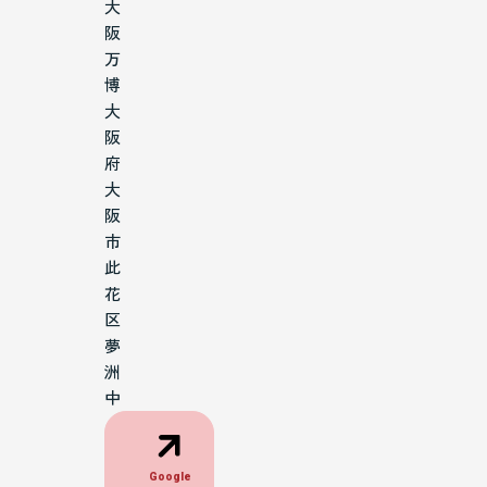
大
阪
万
博
大
阪
府
大
阪
市
此
花
区
夢
洲
中
Google