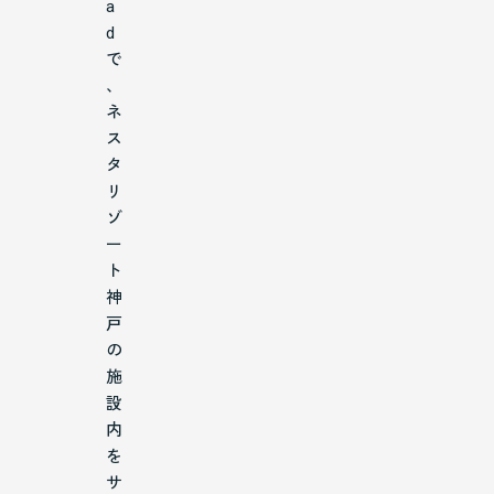
a
d
で
、
ネ
ス
タ
リ
ゾ
ー
ト
神
戸
の
施
設
内
を
サ