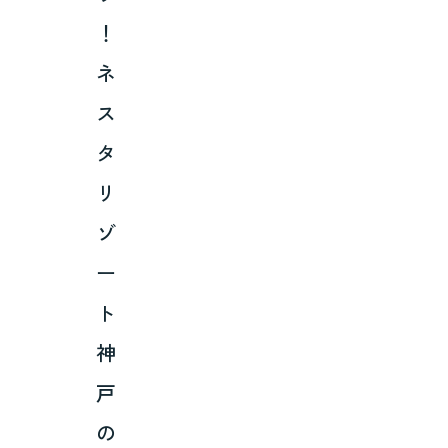
！
ネ
ス
タ
リ
ゾ
ー
ト
神
戸
の