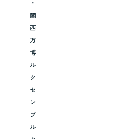
・
関
西
万
博
ル
ク
セ
ン
ブ
ル