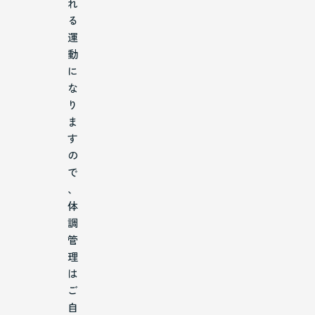
れ
る
運
動
に
な
り
ま
す
の
で
、
体
調
管
理
は
ご
自