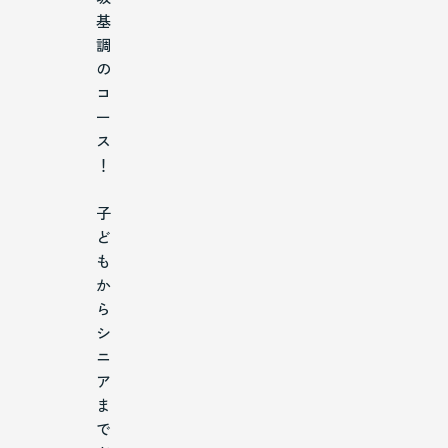
基
調
の
コ
ー
ス
！
子
ど
も
か
ら
シ
ニ
ア
ま
で