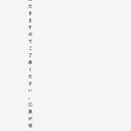
だ
き
ま
す
の
で
ご
了
承
く
だ
さ
い
。
②
息
が
切