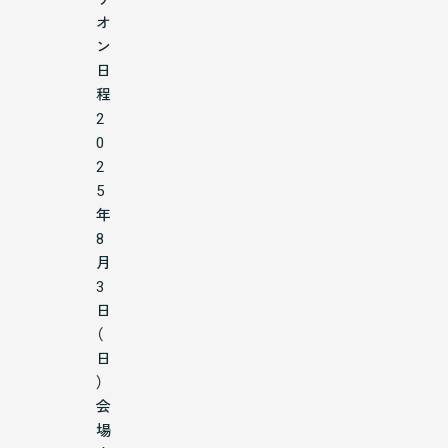
オ
ン
日
程
2
0
2
5
年
8
月
3
日
（
日
）
会
場