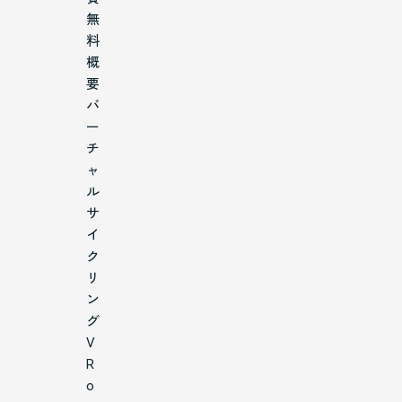
無
料
概
要
バ
ー
チ
ャ
ル
サ
イ
ク
リ
ン
グ
V
R
o