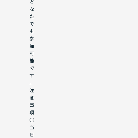
ど
な
た
で
も
参
加
可
能
で
す
。
注
意
事
項
①
当
日