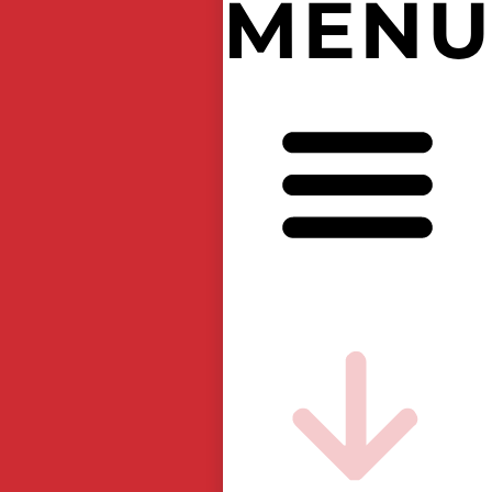
【
大
阪
・
関
西