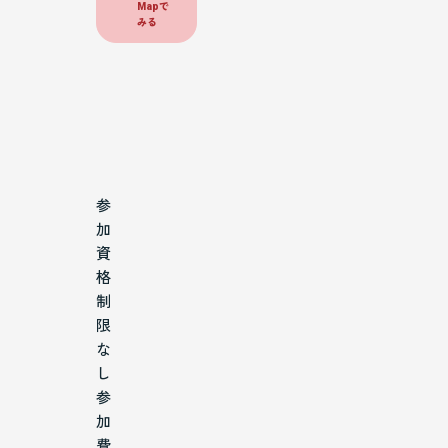
Mapで
みる
参
加
資
格
制
限
な
し
参
加
費