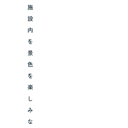
施
設
内
を
景
色
を
楽
し
み
な