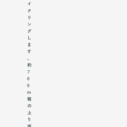
イ
ク
リ
ン
グ
し
ま
す
。
約
7
0
0
m
程
の
上
り
坂