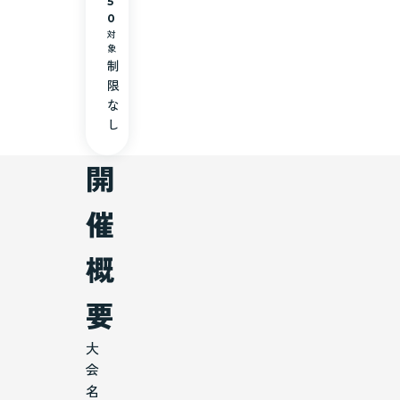
5
0
対
象
制
限
な
し
開
催
概
要
大
会
名