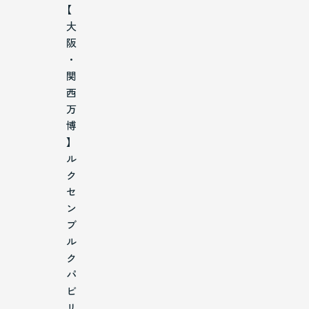
【
大
阪
・
関
西
万
博
】
ル
ク
セ
ン
ブ
ル
ク
パ
ビ
リ