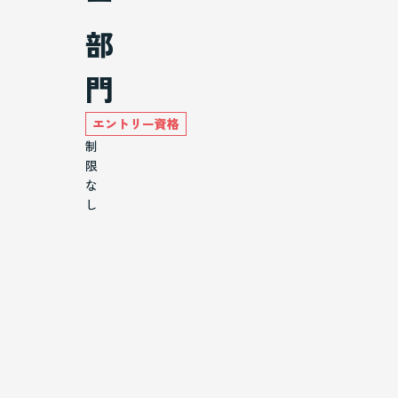
部
門
エントリー資格
制
限
な
し
部
門
コ
ー
ス
小
学
生
未
満