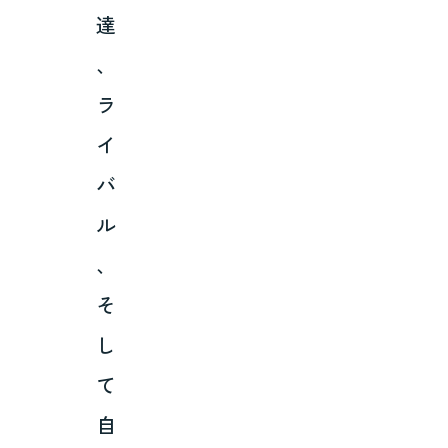
達
、
ラ
イ
バ
ル
、
そ
し
て
自