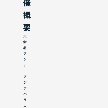
催
概
要
大
会
名
ア
ジ
ア
・
ア
ジ
ア
パ
ラ
大