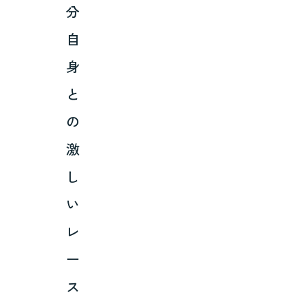
分
自
身
と
の
激
し
い
レ
ー
ス