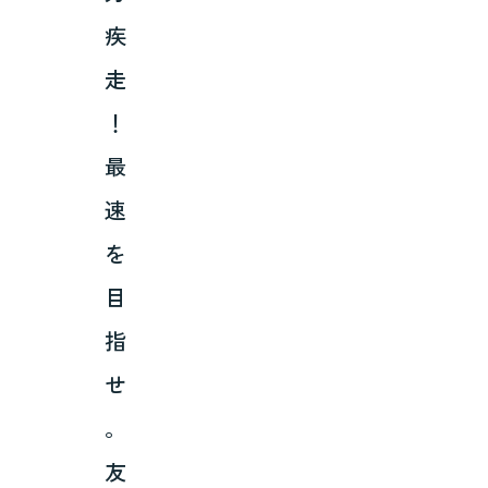
疾
走
！
最
速
を
目
指
せ
。
友