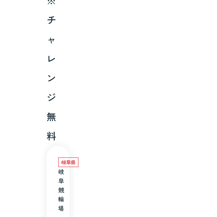
※
チ
ャ
レ
ン
ジ
無
料
岐阜県
岐
阜
競
輪
場