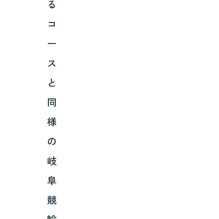
る
コ
ー
ス
と
同
様
の
岐
阜
競