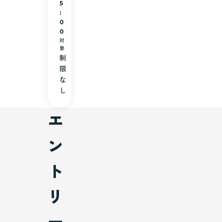
5
:
0
0
対
象
制
限
な
し
エ
ン
ト
リ
ー