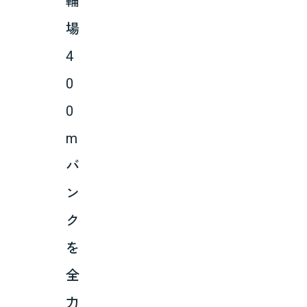
輪
場
4
0
0
m
バ
ン
ク
を
全
力