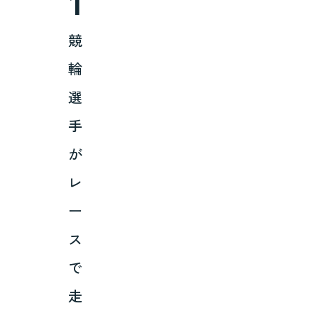
1
競
輪
選
手
が
レ
ー
ス
で
走