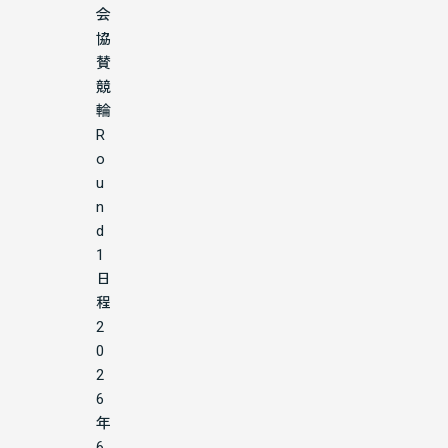
会
協
賛
競
輪
R
o
u
n
d
1
日
程
2
0
2
6
年
6