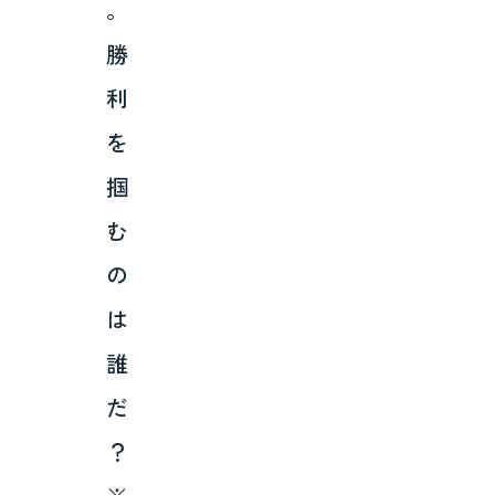
。
勝
利
を
掴
む
の
は
誰
だ
？