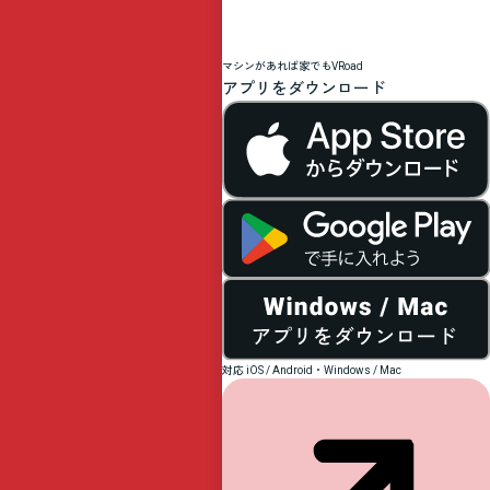
ア
パ
マシンがあれば家でもVRoad
アプリをダウンロード
ラ
大
会
協
対応 iOS / Android・Windows / Mac
賛