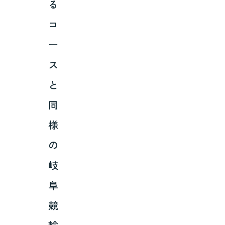
る
コ
ー
ス
と
同
様
の
岐
阜
競