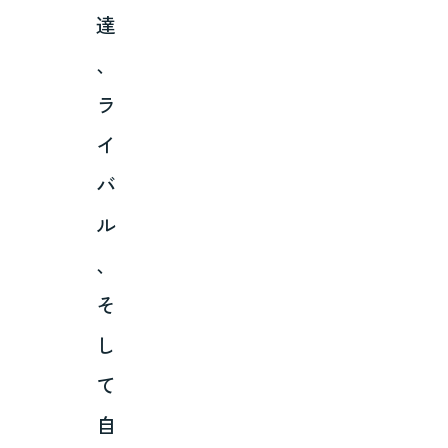
達
、
ラ
イ
バ
ル
、
そ
し
て
自