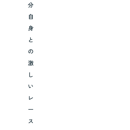
分
自
身
と
の
激
し
い
レ
ー
ス