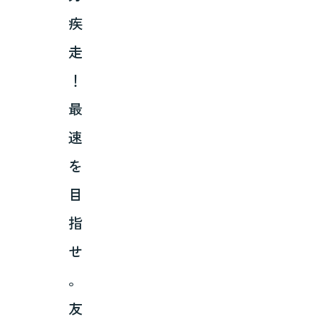
疾
走
！
最
速
を
目
指
せ
。
友