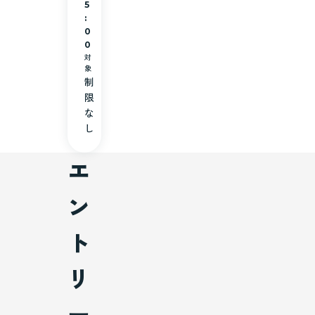
5
:
0
0
対
象
制
限
な
し
エ
ン
ト
リ
ー