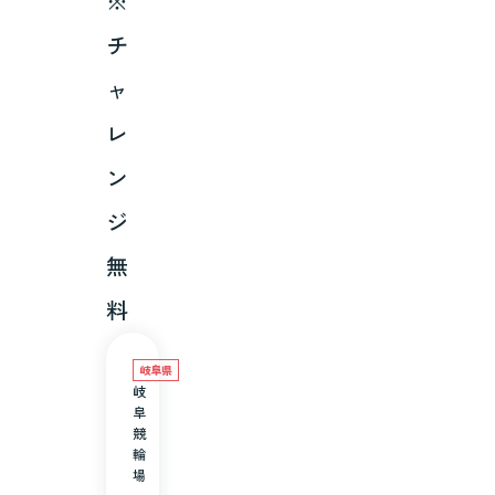
※
チ
ャ
レ
ン
ジ
無
料
岐阜県
岐
阜
競
輪
場