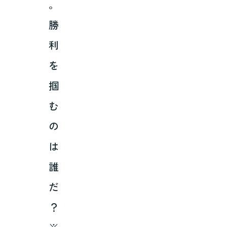
。
勝
利
を
掴
む
の
は
誰
だ
？