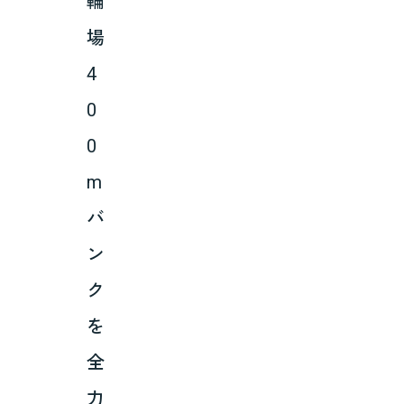
輪
場
4
0
0
m
バ
ン
ク
を
全
力