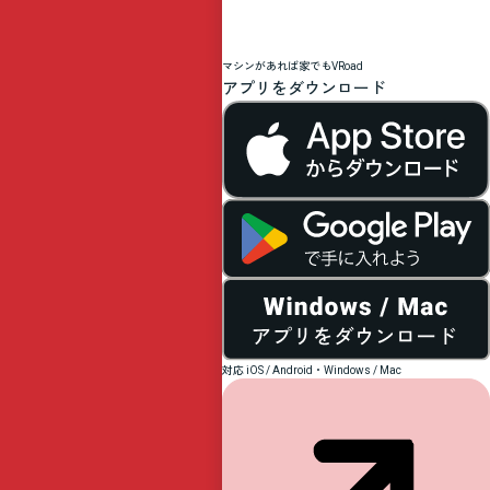
ア
パ
マシンがあれば家でもVRoad
アプリをダウンロード
ラ
大
会
協
対応 iOS / Android・Windows / Mac
賛