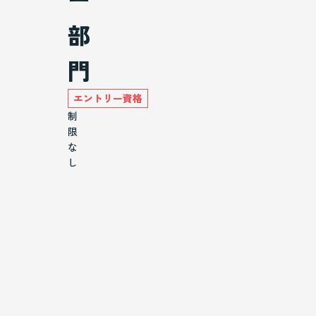
部
門
エントリー資格
制
限
な
し
部
門
コ
ー
ス
小
学
生
未
満