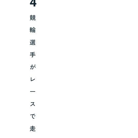
4
競
輪
選
手
が
レ
ー
ス
で
走