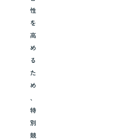
性
を
高
め
る
た
め
、
特
別
競