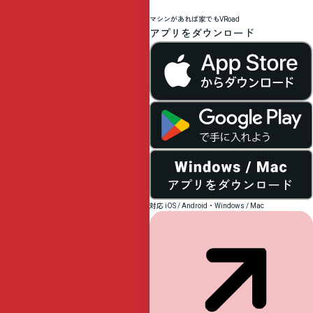
レ
マシンがあれば家でもVRoad
アプリをダウンロード
ー
ス
の
補
対応 iOS / Android・Windows / Mac
助
事