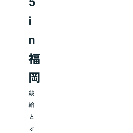
5
i
n
福
岡
競
輪
と
オ