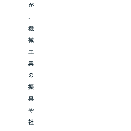
が
、
機
械
工
業
の
振
興
や
社