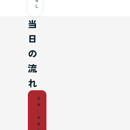
し
当
日
の
流
れ
0
9
:
0
0