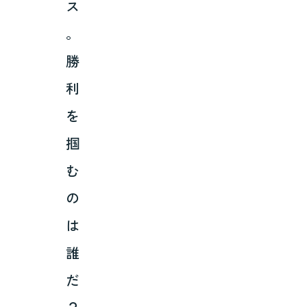
ス
。
勝
利
を
掴
む
の
は
誰
だ