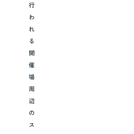
行
わ
れ
る
開
催
場
周
辺
の
ス