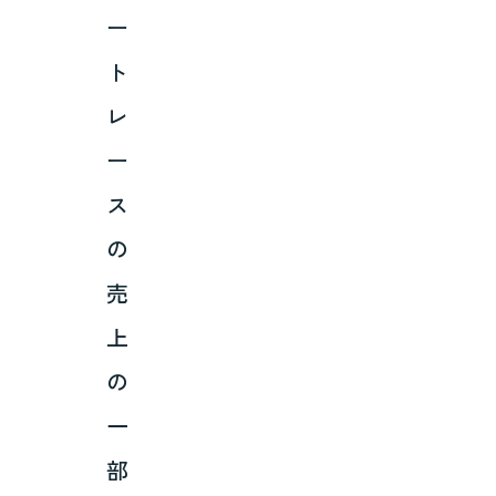
ー
ト
レ
ー
ス
の
売
上
の
一
部