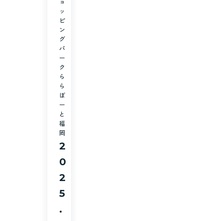
ョ
ッ
ピ
ン
グ
パ
ー
ク
ら
ら
ぽ
ー
と
福
岡
2
0
2
5
.