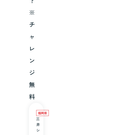
？
※
チ
ャ
レ
ン
ジ
無
料
福岡県
三
井
シ