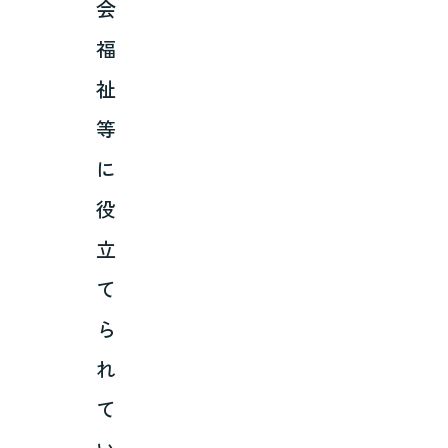
会
福
祉
等
に
役
立
て
ら
れ
て