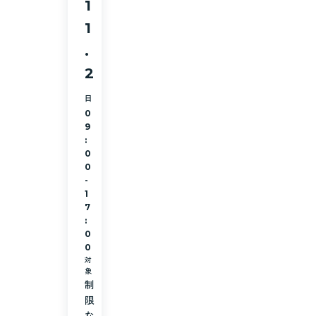
1
1
.
2
日
0
9
:
0
0
-
1
7
:
0
0
対
象
制
限
な