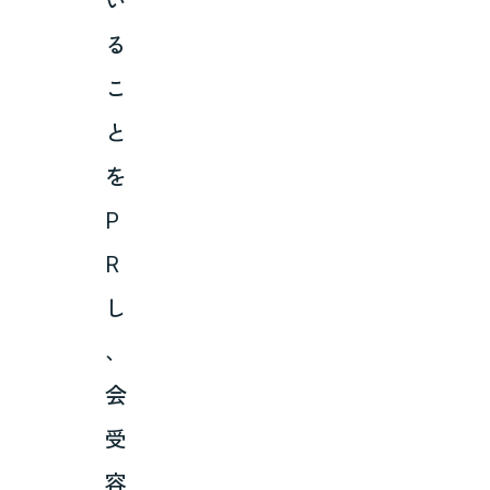
い
る
こ
と
を
P
R
し
、
会
受
容