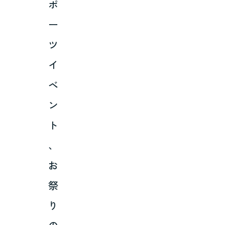
ポ
ー
ツ
イ
ベ
ン
ト
、
お
祭
り