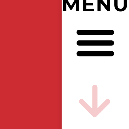
競
輪
と
オ
ー
ト