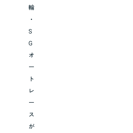
輪
・
S
G
オ
ー
ト
レ
ー
ス
が