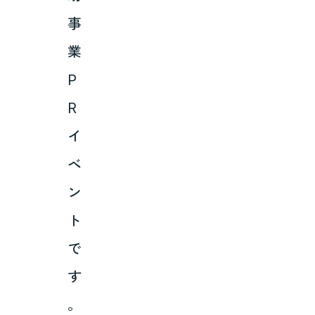
事
業
P
R
イ
ベ
ン
ト
で
す
。