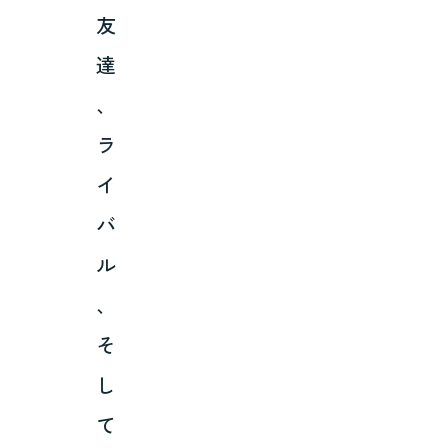
友
達
、
ラ
イ
バ
ル
、
そ
し
て