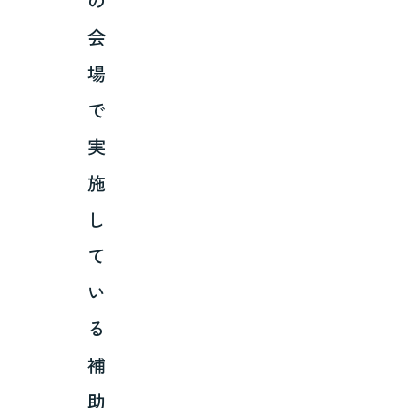
の
会
場
で
実
施
し
て
い
る
補
助