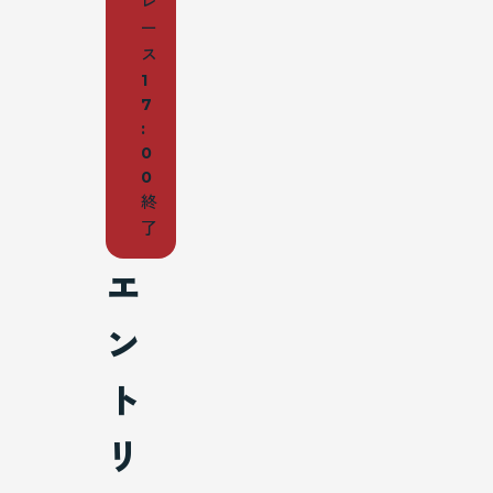
レ
ー
ス
1
7
:
0
0
終
了
エ
ン
ト
リ