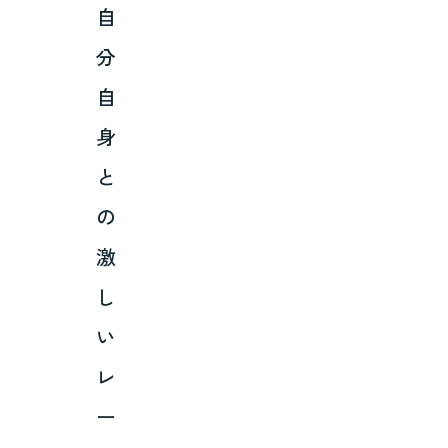
自
分
自
身
と
の
激
し
い
レ
ー