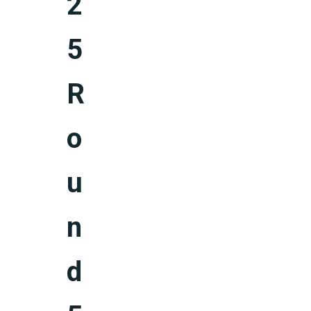
2
5
R
o
u
n
d