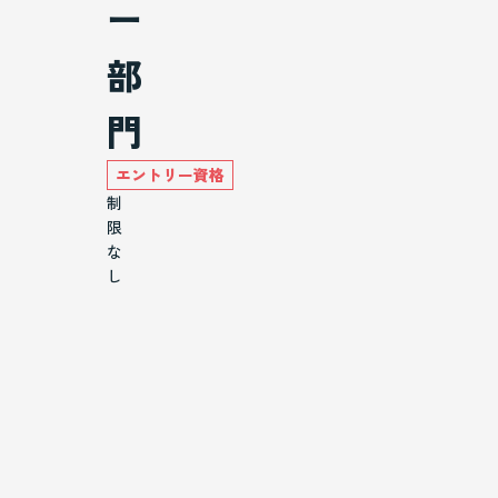
ー
部
門
エントリー資格
制
限
な
し
部
門
コ
ー
ス
小
学
生
未