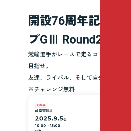
開設76周年記念岐
プGⅢ Round2
競輪選手がレースで走るコースと同様の
目指せ。
友達、ライバル、そして自分自身との
※チャレンジ無料
岐阜県
岐阜競輪場
2025.9.5
金
10:00 - 15:00
対象