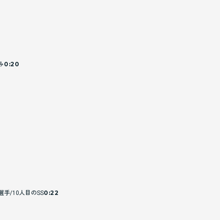
み
0:20
選手/10人目のSS
0:22