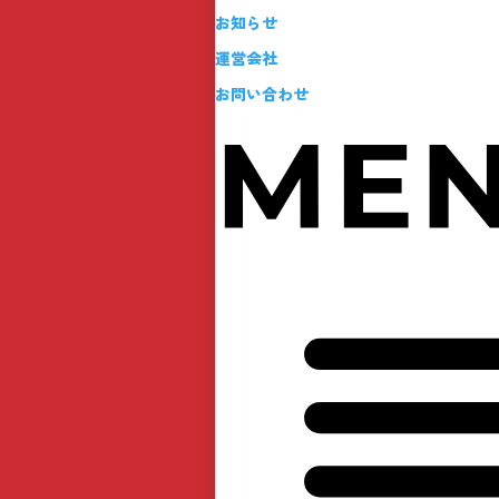
お知らせ
阜競輪 長良川鵜飼カッ
運営会社
お問い合わせ
岐阜競輪場400mバンクを全力疾走！最速を
激しいレース。勝利を掴むのは誰だ？