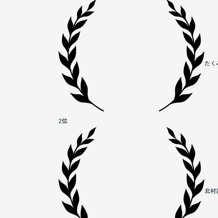
たく
2位
北村