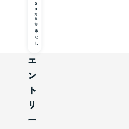
0
0
対
象
制
限
な
し
エ
ン
ト
リ
ー