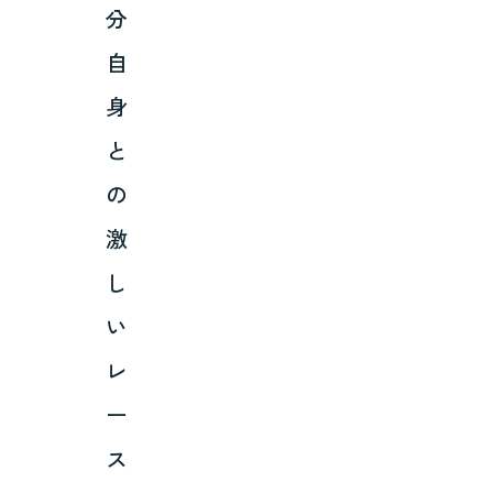
分
自
身
と
の
激
し
い
レ
ー
ス