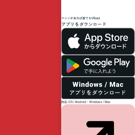
記
念
マシンがあれば家でもVRoad
アプリをダウンロード
岐
阜
競
輪
対応 iOS / Android・Windows / Mac
長