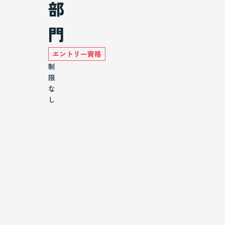
部
門
エントリー資格
制
限
な
し
部
門
コ
ー
ス
小
学
生
未
満
女