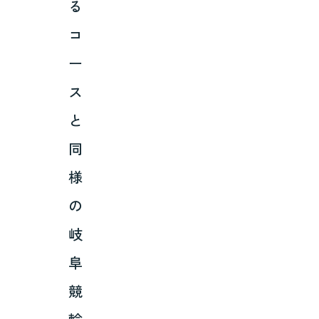
る
コ
ー
ス
と
同
様
の
岐
阜
競