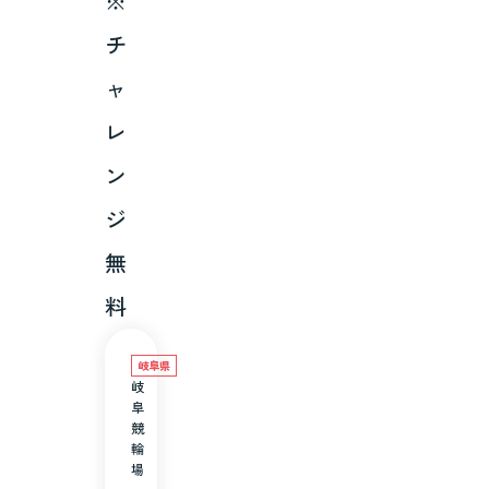
※
チ
ャ
レ
ン
ジ
無
料
岐阜県
岐
阜
競
輪
場