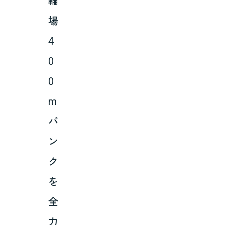
輪
場
4
0
0
m
バ
ン
ク
を
全
力