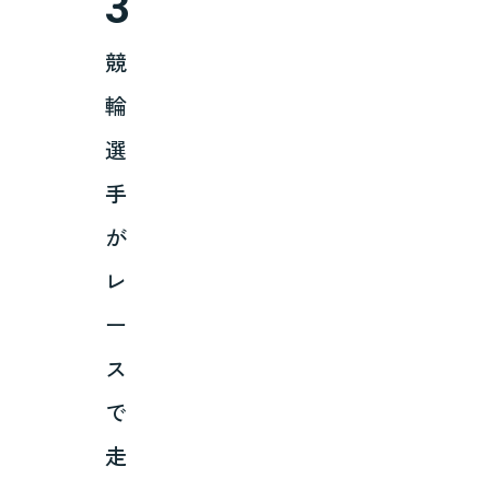
3
競
輪
選
手
が
レ
ー
ス
で
走