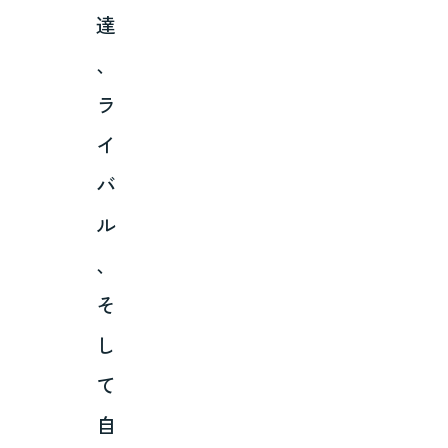
達
、
ラ
イ
バ
ル
、
そ
し
て
自