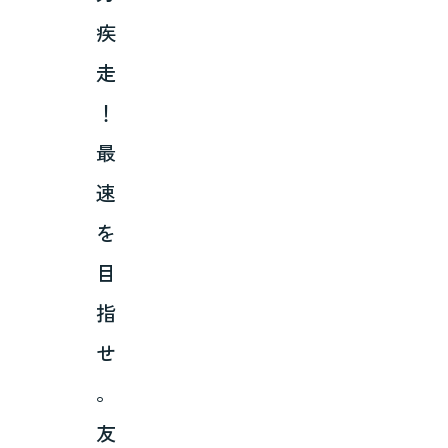
疾
走
！
最
速
を
目
指
せ
。
友