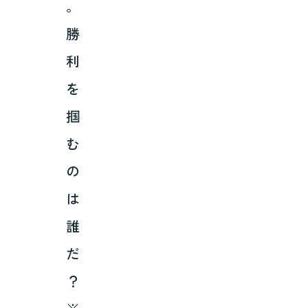
。
勝
利
を
掴
む
の
は
誰
だ
？