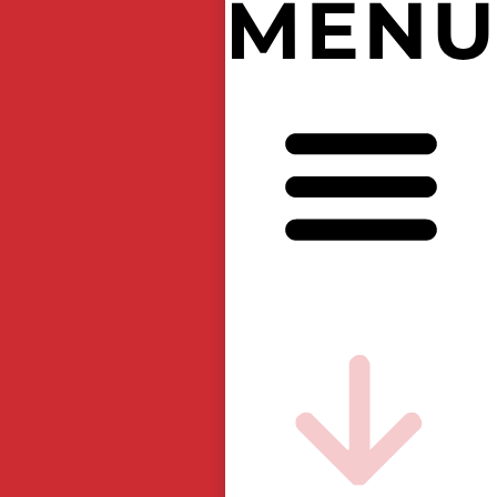
開
設
7
6
周
年